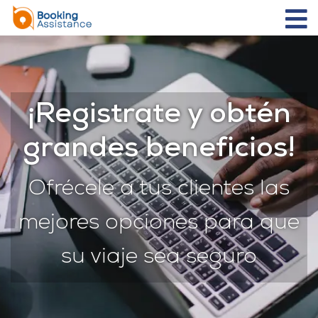
¡Registrate y obtén
grandes beneficios!
Ofrécele a tus clientes las
mejores opciones para que
su viaje sea seguro